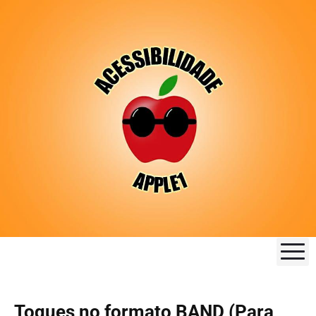
M
Toques no formato BAND (Para