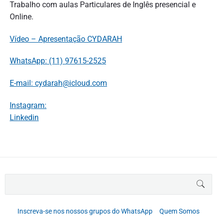
Trabalho com aulas Particulares de Inglês presencial e
Online.
Vídeo – Apresentação CYDARAH
WhatsApp: (11) 97615-2525
E-mail: cydarah@icloud.com
Instagram:
Linkedin
B
BUS
u
s
c
Inscreva-se nos nossos grupos do WhatsApp
Quem Somos
a