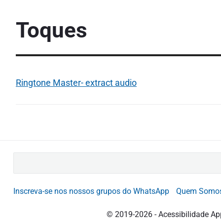
Toques
Ringtone Master- extract audio
B
u
s
Inscreva-se nos nossos grupos do WhatsApp
Quem Somo
c
a
© 2019-2026 - Acessibilidade Ap
r