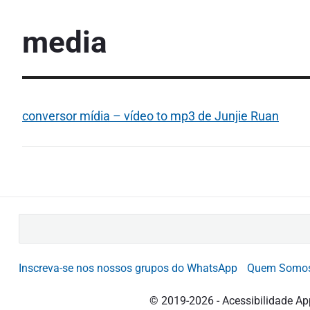
media
conversor mídia – vídeo to mp3 de Junjie Ruan
B
u
s
Inscreva-se nos nossos grupos do WhatsApp
Quem Somo
c
a
© 2019-2026 - Acessibilidade Ap
r