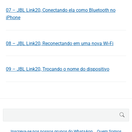
07 – JBL Link20, Conectando ela como Bluetooth no
iPhone
08 – JBL Link20, Reconectando em uma nova Wi-Fi
09 – JBL Link20, Trocando o nome do dispositivo
B
BUS
u
s
c
Inscreva-se nos nossos grupos do WhatsApp
Quem Somos