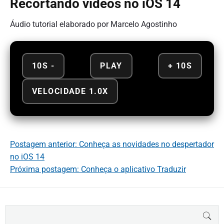
Recortando vídeos no iOS 14
Áudio tutorial elaborado por Marcelo Agostinho
10S -
PLAY
+ 10S
VELOCIDADE 1.0X
Postagem anterior: Conheça as novidades no despertador
no iOS 14
Próxima postagem: Conheça o aplicativo Traduzir
B
BUS
u