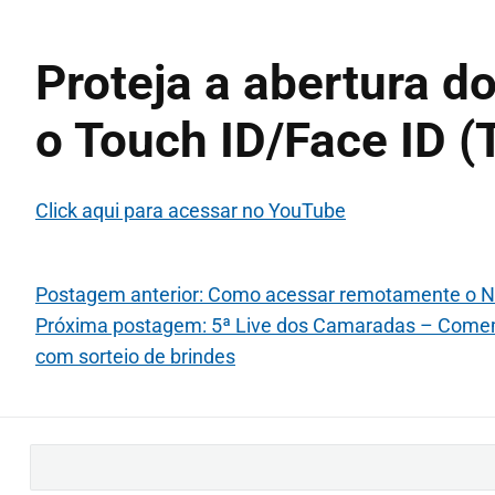
Proteja a abertura d
o Touch ID/Face ID (
Click aqui para acessar no YouTube
Postagem anterior: Como acessar remotamente o NV
Próxima postagem: 5ª Live dos Camaradas – Comemor
com sorteio de brindes
B
u