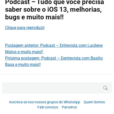
Podcast – Tudo que você precisa
saber sobre o iOS 13, melhorias,
bugs e muito mais!!
Clique para reproduzir
Postagem anterior: Podcast – Entrevista com Lucilene
Matos e muito mais!!
Próxima postagem: Podcast – Eentrevista com Basílio
Basa e muito mais!!
B
BUS
u
s
c
Inscreva-se nos nossos grupos do WhatsApp
Quem Somos
a
Fale conosco
Parceiros
r