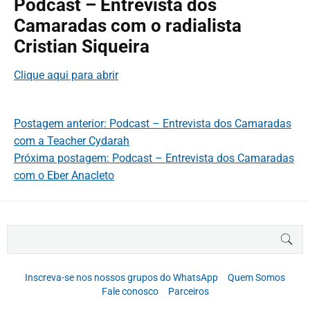
Podcast – Entrevista dos
Camaradas com o radialista
Cristian Siqueira
Clique aqui para abrir
Postagem anterior: Podcast – Entrevista dos Camaradas
com a Teacher Cydarah
Próxima postagem: Podcast – Entrevista dos Camaradas
com o Eber Anacleto
B
BUS
u
s
c
Inscreva-se nos nossos grupos do WhatsApp
Quem Somos
a
Fale conosco
Parceiros
r