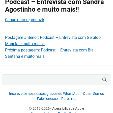
Podcast – Entrevista com Sandra
Agostinho e muito mais!!
Clique para reproduzir
Postagem anterior: Podcast – Entrevista com Geraldo
Magela e muito mais!!
Próxima postagem: Podcast – Entrevista com Bia
Santana e muito mais!!
B
BUS
u
s
c
Inscreva-se nos nossos grupos do WhatsApp
Quem Somos
a
Fale conosco
Parceiros
r
p
© 2019-2026 - Acessibilidade Apple
o