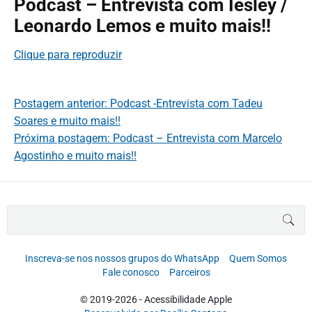
Podcast – Entrevista com Iesley /
Leonardo Lemos e muito mais!!
Clique para reproduzir
Postagem anterior: Podcast -Entrevista com Tadeu
Soares e muito mais!!
Próxima postagem: Podcast – Entrevista com Marcelo
Agostinho e muito mais!!
B
BUS
u
s
c
Inscreva-se nos nossos grupos do WhatsApp
Quem Somos
a
Fale conosco
Parceiros
r
p
© 2019-2026 - Acessibilidade Apple
o