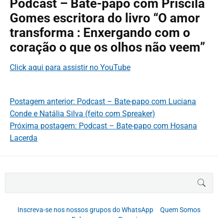
Podcast – Bate-papo com Priscila
Gomes escritora do livro “O amor
transforma : Enxergando com o
coração o que os olhos não veem”
Click aqui para assistir no YouTube
Postagem anterior: Podcast – Bate-papo com Luciana
Conde e Natália Silva (feito com Spreaker)
Próxima postagem: Podcast – Bate-papo com Hosana
Lacerda
B
BUS
u
s
c
Inscreva-se nos nossos grupos do WhatsApp
Quem Somos
a