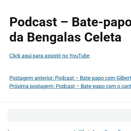
Podcast – Bate-pap
da Bengalas Celeta
Click aqui para assistir no YouTube
Postagem anterior: Podcast – Bate-papo com Gilbert
Próxima postagem: Podcast – Bate-papo com o cant
B
u
s