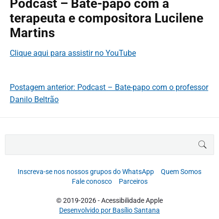
Podcast – Bate-papo com a
terapeuta e compositora Lucilene
Martins
Clique aqui para assistir no YouTube
Postagem anterior: Podcast – Bate-papo com o professor
Danilo Beltrão
B
BUS
u
s
c
Inscreva-se nos nossos grupos do WhatsApp
Quem Somos
a
Fale conosco
Parceiros
r
p
© 2019-2026 - Acessibilidade Apple
o
Desenvolvido por Basílio Santana
r