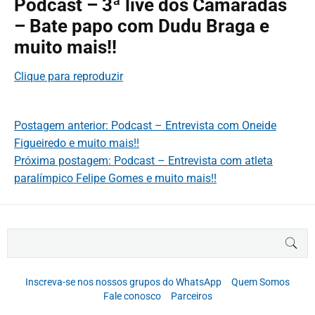
Podcast – 3ª live dos Camaradas
– Bate papo com Dudu Braga e
muito mais!!
Clique para reproduzir
Postagem anterior: Podcast – Entrevista com Oneide
Figueiredo e muito mais!!
Próxima postagem: Podcast – Entrevista com atleta
paralímpico Felipe Gomes e muito mais!!
B
BUS
u
s
c
Inscreva-se nos nossos grupos do WhatsApp
Quem Somos
a
Fale conosco
Parceiros
r