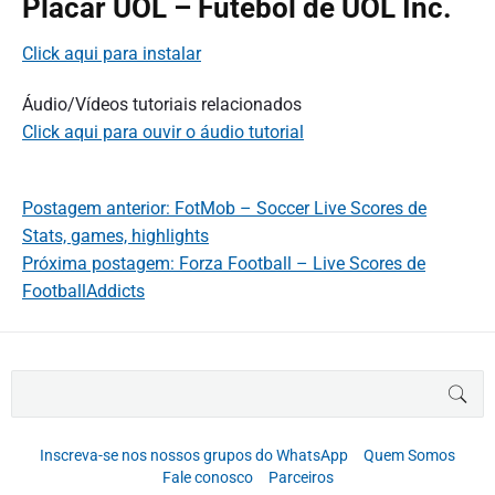
Placar UOL – Futebol de UOL Inc.
Click aqui para instalar
Áudio/Vídeos tutoriais relacionados
Click aqui para ouvir o áudio tutorial
Postagem anterior: FotMob – Soccer Live Scores de
Stats, games, highlights
Próxima postagem: Forza Football – Live Scores de
FootballAddicts
B
BUS
u
s
c
Inscreva-se nos nossos grupos do WhatsApp
Quem Somos
a
Fale conosco
Parceiros
r