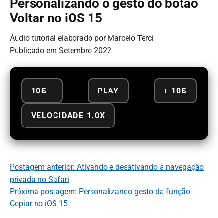
Personalizando o gesto do botão
Voltar no iOS 15
Áudio tutorial elaborado por Marcelo Terci
Publicado em Setembro 2022
10S -
PLAY
+ 10S
VELOCIDADE 1.0X
Postagem anterior: Ativando e desativando a navegação
privada no Safari
Próxima postagem: Personalizando gesto da função
Copiar no iOS 15