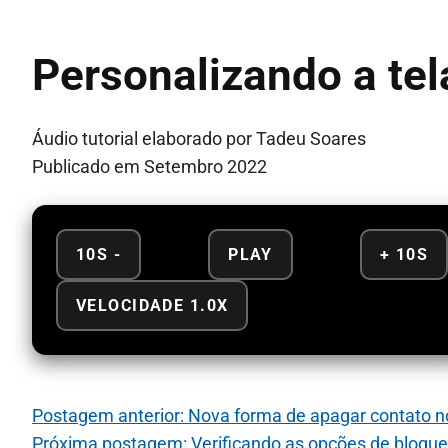
Personalizando a te
Áudio tutorial elaborado por Tadeu Soares
Publicado em Setembro 2022
10S -
PLAY
+ 10S
VELOCIDADE 1.0X
Postagem anterior: Nova forma de apagar contato n
Próxima postagem: Verificando as opções de bloque