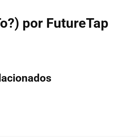
o?) por FutureTap
elacionados