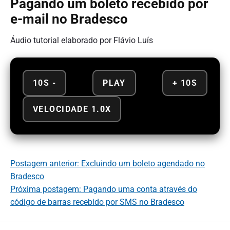
Pagando um boleto recebido por
e-mail no Bradesco
Áudio tutorial elaborado por Flávio Luís
10S -
PLAY
+ 10S
VELOCIDADE 1.0X
Postagem anterior: Excluindo um boleto agendado no
Bradesco
Próxima postagem: Pagando uma conta através do
código de barras recebido por SMS no Bradesco