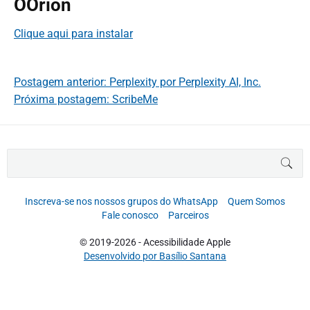
OOrion
Clique aqui para instalar
Postagem anterior: Perplexity por Perplexity AI, Inc.
Próxima postagem: ScribeMe
B
BUS
u
s
c
Inscreva-se nos nossos grupos do WhatsApp
Quem Somos
a
Fale conosco
Parceiros
r
p
© 2019-2026 - Acessibilidade Apple
o
Desenvolvido por Basílio Santana
r
: