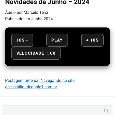
Novidades de Junho – 2024
Áudio por Marcelo Terci
Publicado em Junho 2024
10S -
PLAY
+ 10S
VELOCIDADE 1.0X
Postagem anterior: Navegando no site
acessibilidadeapple1.com.br
B
BUS
u