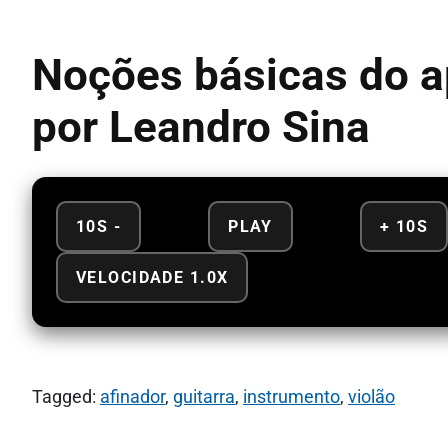
Noções básicas do ap
por Leandro Sina
10S -
PLAY
+ 10S
VELOCIDADE 1.0X
Tagged:
afinador
,
guitarra
,
instrumento
,
violão