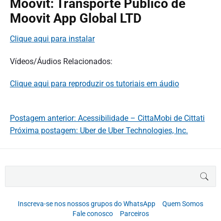
Moovit: Transporte Público de
Moovit App Global LTD
Clique aqui para instalar
Vídeos/Áudios Relacionados:
Clique aqui para reproduzir os tutoriais em áudio
Postagem anterior: Acessibilidade – CittaMobi de Cittati
Próxima postagem: Uber de Uber Technologies, Inc.
B
BUS
u
s
c
Inscreva-se nos nossos grupos do WhatsApp
Quem Somos
a
Fale conosco
Parceiros
r