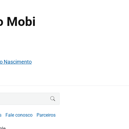
o Mobi
io Nascimento
BUSCAR
s
Fale conosco
Parceiros
ple