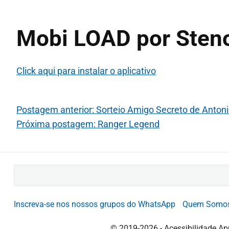
Mobi LOAD por Sten
Click aqui para instalar o aplicativo
Postagem anterior: Sorteio Amigo Secreto de Anton
Próxima postagem: Ranger Legend
B
u
s
Inscreva-se nos nossos grupos do WhatsApp
Quem Somo
c
a
© 2019-2026 - Acessibilidade Ap
r