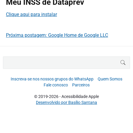
Meu INSS de Dataprev
Clique aqui para instalar
Próxima postagem: Google Home de Google LLC
B
BUS
u
s
c
Inscreva-se nos nossos grupos do WhatsApp
Quem Somos
a
Fale conosco
Parceiros
r
p
© 2019-2026 - Acessibilidade Apple
o
Desenvolvido por Basílio Santana
r
: