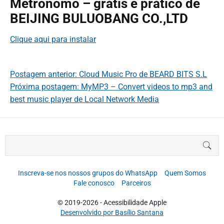
Metrônomo – grátis e prático de
BEIJING BULUOBANG CO.,LTD
Clique aqui para instalar
Postagem anterior: Cloud Music Pro de BEARD BITS S.L
Próxima postagem: MyMP3 – Convert videos to mp3 and
best music player de Local Network Media
B
BUS
u
s
c
Inscreva-se nos nossos grupos do WhatsApp
Quem Somos
a
Fale conosco
Parceiros
r
p
© 2019-2026 - Acessibilidade Apple
o
Desenvolvido por Basílio Santana
r