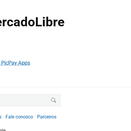
rcadoLibre
 PicPay Apps
BUSCAR
s
Fale conosco
Parceiros
ple