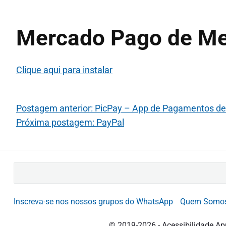
Mercado Pago de Me
Clique aqui para instalar
Postagem anterior: PicPay – App de Pagamentos de
Próxima postagem: PayPal
B
u
s
Inscreva-se nos nossos grupos do WhatsApp
Quem Somo
c
a
© 2019-2026 - Acessibilidade Ap
r