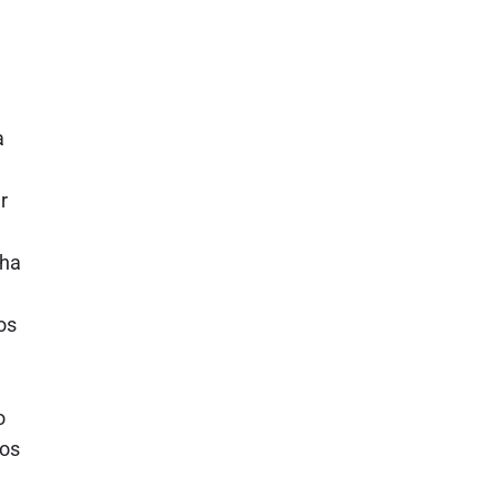
a
r
nha
os
o
mos