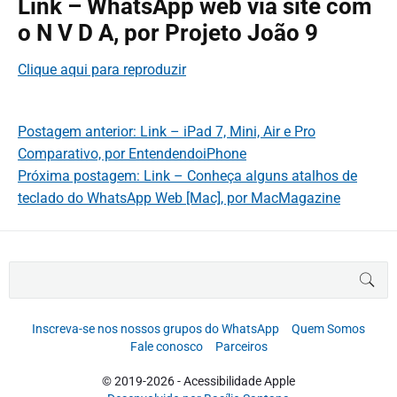
Link – WhatsApp web via site com
o N V D A, por Projeto João 9
Clique aqui para reproduzir
Postagem anterior: Link – iPad 7, Mini, Air e Pro
Comparativo, por EntendendoiPhone
Próxima postagem: Link – Conheça alguns atalhos de
teclado do WhatsApp Web [Mac], por MacMagazine
B
BUS
u
s
c
Inscreva-se nos nossos grupos do WhatsApp
Quem Somos
a
Fale conosco
Parceiros
r
p
© 2019-2026 - Acessibilidade Apple
o