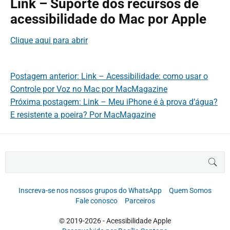
Link – Suporte dos recursos de
acessibilidade do Mac por Apple
Clique aqui para abrir
Postagem anterior: Link – Acessibilidade: como usar o
Controle por Voz no Mac por MacMagazine
Próxima postagem: Link – Meu iPhone é à prova d’água?
E resistente a poeira? Por MacMagazine
B
BUS
u
s
c
Inscreva-se nos nossos grupos do WhatsApp
Quem Somos
a
Fale conosco
Parceiros
r
p
© 2019-2026 - Acessibilidade Apple
o