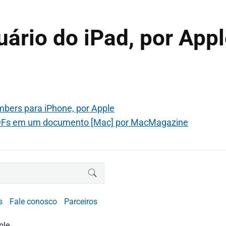
ário do iPad, por App
mbers para iPhone, por Apple
PDFs em um documento [Mac] por MacMagazine
BUSCAR
s
Fale conosco
Parceiros
ple