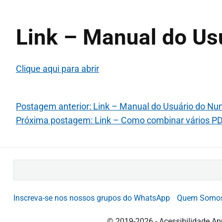
Link – Manual do Usu
Clique aqui para abrir
Postagem anterior: Link – Manual do Usuário do Nu
Próxima postagem: Link – Como combinar vários 
B
u
s
Inscreva-se nos nossos grupos do WhatsApp
Quem Somo
c
a
© 2019-2026 - Acessibilidade Ap
r