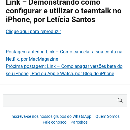
Link – Demonstrando como
configurar e utilizar o teamtalk no
iPhone, por Letícia Santos
Clique aqui para reproduzir
Postagem anterior: Link – Como cancelar a sua conta na
Netflix, por MacMagazine
Próxima postagem: Link – Como apagar versões beta do
seu iPhone, iPad ou Apple Watch, por Blog do iPhone
B
BUS
u
s
c
Inscreva-se nos nossos grupos do WhatsApp
Quem Somos
a
Fale conosco
Parceiros
r