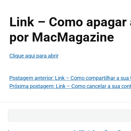
Link – Como apagar a
por MacMagazine
Clique aqui para abrir
Postagem anterior: Link – Como compartilhar a su
Próxima postagem: Link – Como cancelar a sua cont
B
u
s