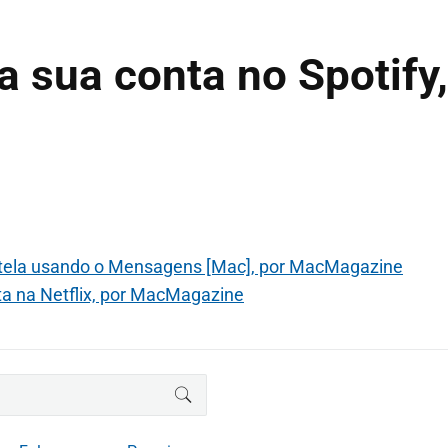
 sua conta no Spotify,
a tela usando o Mensagens [Mac], por MacMagazine
a na Netflix, por MacMagazine
BUSCAR