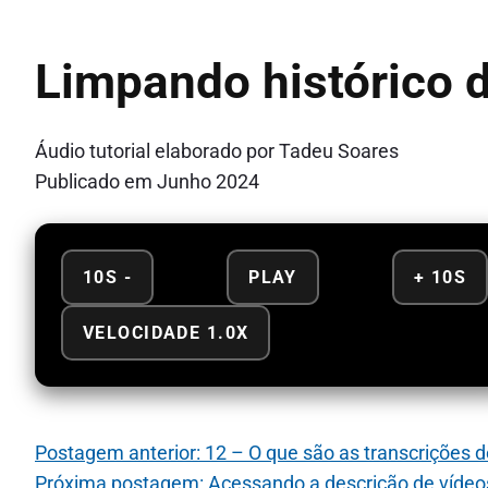
Limpando histórico 
Áudio tutorial elaborado por Tadeu Soares
Publicado em Junho 2024
10S -
PLAY
+ 10S
VELOCIDADE 1.0X
Postagem anterior: 12 – O que são as transcrições 
Próxima postagem: Acessando a descrição de víde