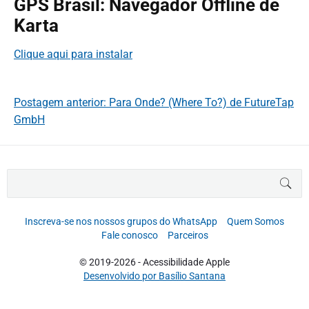
GPS Brasil: Navegador Offline de
Karta
Clique aqui para instalar
Postagem anterior: Para Onde? (Where To?) de FutureTap
GmbH
B
BUS
u
s
c
Inscreva-se nos nossos grupos do WhatsApp
Quem Somos
a
Fale conosco
Parceiros
r
p
© 2019-2026 - Acessibilidade Apple
o
Desenvolvido por Basílio Santana
r
: