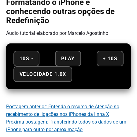
Formatando o iPhone e
conhecendo outras opções de
Redefinição
Áudio tutorial elaborado por Marcelo Agostinho
10S -
PLAY
+ 10S
VELOCIDADE 1.0X
Postagem anterior: Entenda o recurso de Atenção no
recebimento de ligações nos iPhones da linha X
Próxima postagem: Transferindo todos os dados de um
iPhone para outro por aproximação