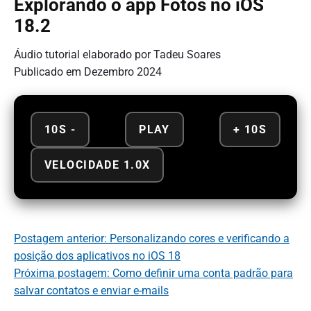
Explorando o app Fotos no iOS
18.2
Áudio tutorial elaborado por Tadeu Soares
Publicado em Dezembro 2024
10S -
PLAY
+ 10S
VELOCIDADE 1.0X
Postagem anterior: Personalizando cores e verificando a
posição dos aplicativos no iOS 18
Próxima postagem: Como definir uma conta padrão para
salvar contatos e enviar e-mails