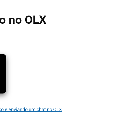
io no OLX
co e enviando um chat no OLX