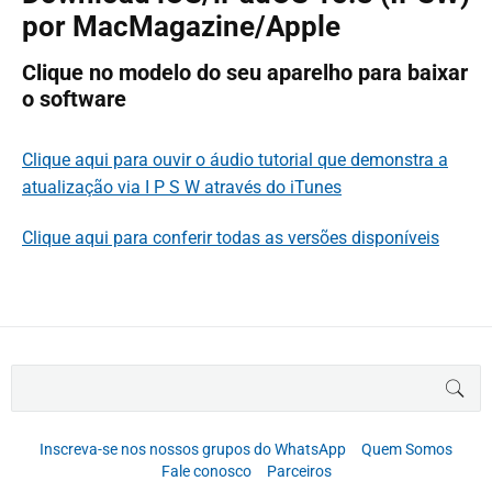
por MacMagazine/Apple
Clique no modelo do seu aparelho para baixar
o software
Clique aqui para ouvir o áudio tutorial que demonstra a
atualização via I P S W através do iTunes
Clique aqui para conferir todas as versões disponíveis
B
BUS
u
s
c
Inscreva-se nos nossos grupos do WhatsApp
Quem Somos
a
Fale conosco
Parceiros
r