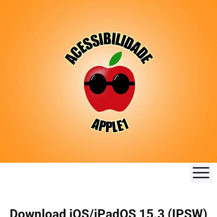
M
Download iOS/iPadOS 15.3 (IPSW)