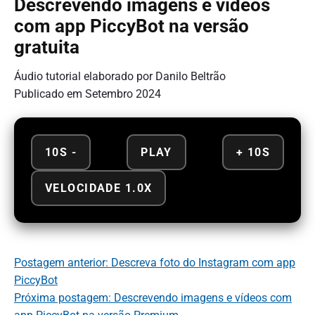
Descrevendo imagens e vídeos
com app PiccyBot na versão
gratuita
Áudio tutorial elaborado por Danilo Beltrão
Publicado em Setembro 2024
10S -
PLAY
+ 10S
VELOCIDADE 1.0X
Postagem anterior: Descreva foto do Instagram com app
PiccyBot
Próxima postagem: Descrevendo imagens e vídeos com