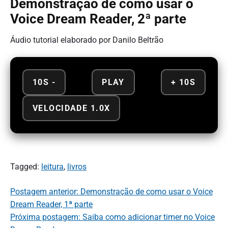
Demonstração de como usar o
Voice Dream Reader, 2ª parte
Áudio tutorial elaborado por Danilo Beltrão
10S -
PLAY
+ 10S
VELOCIDADE 1.0X
Tagged:
leitura
,
livros
Postagem anterior: Demonstração de como usar o Voice
Dream Reader, 1ª parte
Próxima postagem: Saiba como adicionar timer no Voice