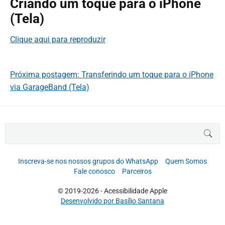
Criando um toque para o iPhone
(Tela)
Clique aqui para reproduzir
Próxima postagem: Transferindo um toque para o iPhone
via GarageBand (Tela)
B
BUS
u
s
c
Inscreva-se nos nossos grupos do WhatsApp
Quem Somos
a
Fale conosco
Parceiros
r
p
© 2019-2026 - Acessibilidade Apple
o
Desenvolvido por Basílio Santana
r
: