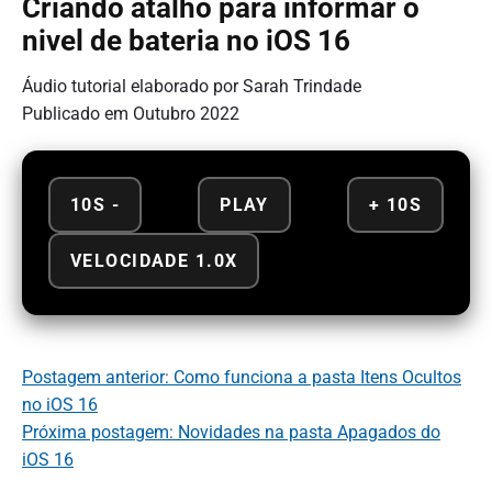
Criando atalho para informar o
nivel de bateria no iOS 16
Áudio tutorial elaborado por Sarah Trindade
Publicado em Outubro 2022
10S -
PLAY
+ 10S
VELOCIDADE 1.0X
Postagem anterior: Como funciona a pasta Itens Ocultos
no iOS 16
Próxima postagem: Novidades na pasta Apagados do
iOS 16