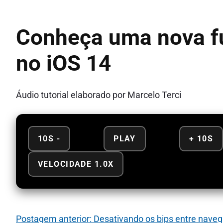
Conheça uma nova fu
no iOS 14
Áudio tutorial elaborado por Marcelo Terci
10S -
PLAY
+ 10S
VELOCIDADE 1.0X
Postagem anterior: Desativando os bips entre naveg