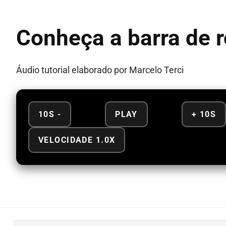
Conheça a barra de 
Áudio tutorial elaborado por Marcelo Terci
10S -
PLAY
+ 10S
VELOCIDADE 1.0X
B