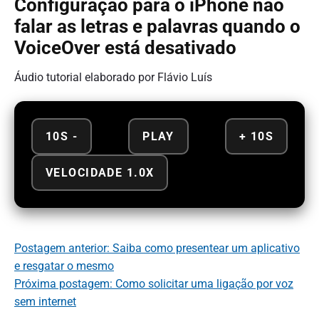
Configuração para o iPhone não
falar as letras e palavras quando o
VoiceOver está desativado
Áudio tutorial elaborado por Flávio Luís
10S -
PLAY
+ 10S
VELOCIDADE 1.0X
Postagem anterior: Saiba como presentear um aplicativo
e resgatar o mesmo
Próxima postagem: Como solicitar uma ligação por voz
sem internet