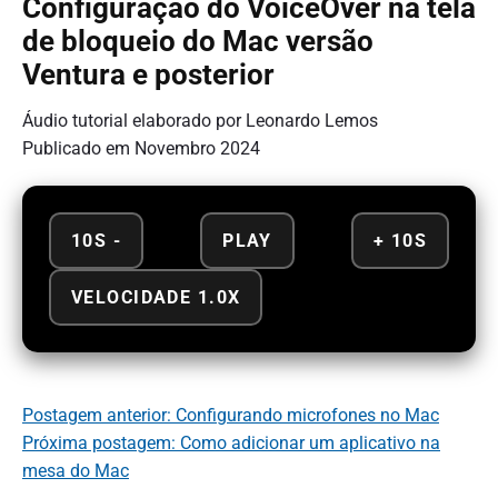
Configuração do VoiceOver na tela
de bloqueio do Mac versão
Ventura e posterior
Áudio tutorial elaborado por Leonardo Lemos
Publicado em Novembro 2024
10S -
PLAY
+ 10S
VELOCIDADE 1.0X
Postagem anterior: Configurando microfones no Mac
Próxima postagem: Como adicionar um aplicativo na
mesa do Mac