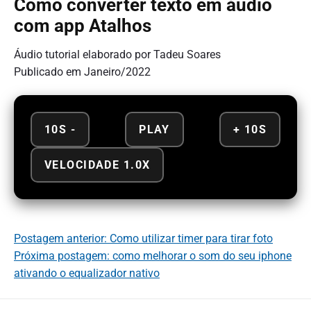
Como converter texto em áudio
com app Atalhos
Áudio tutorial elaborado por Tadeu Soares
Publicado em Janeiro/2022
10S -
PLAY
+ 10S
VELOCIDADE 1.0X
Postagem anterior: Como utilizar timer para tirar foto
Próxima postagem: como melhorar o som do seu iphone
ativando o equalizador nativo