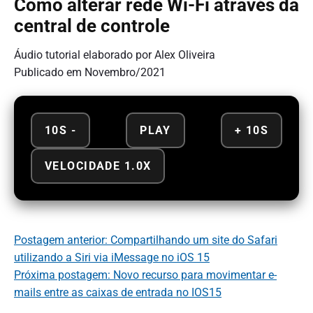
Como alterar rede Wi-Fi através da
central de controle
Áudio tutorial elaborado por Alex Oliveira
Publicado em Novembro/2021
10S -
PLAY
+ 10S
VELOCIDADE 1.0X
Postagem anterior: Compartilhando um site do Safari
utilizando a Siri via iMessage no iOS 15
Próxima postagem: Novo recurso para movimentar e-
mails entre as caixas de entrada no IOS15